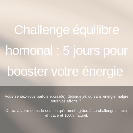
es & Guides
Shape Up Podcast
Contact
Challenge équilibre
 votre identifiant ou votre adresse e-mail. Vou
homonal : 5
jours pour
booster votre énergie
Vous sentez-vous parfois épuisé(e), débordé(e), ou sans énergie malgré
tous vos efforts ?
Offrez à votre corps le soutien qu’il mérite grâce à ce challenge simple,
efficace et 100% naturel.