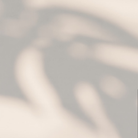
Articles
Programm
Hello
Good
Shape
Mot de passe perdu ? Veuillez saisir
créer un nouveau mot de passe.
Obligatoire
Identifiant ou e-mail
Réinitialisation Du Mot De Passe