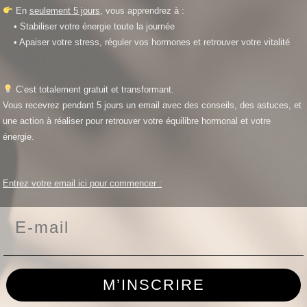
En
seulement 5 jours
, vous apprendrez à :
• Stabiliser votre énergie toute la journée
• Apaiser votre stress, réguler vos hormones et r
etrouver votre vitalité
C’est totalement gratuit et transformant.
Vous recevrez pendant 5 jours un email avec des conseils, des astuces, et
une action à réaliser pour retrouver votre équilibre hormonal et votre
énergie.
Entrez votre email ici pour commencer :
Email
M’INSCRIRE