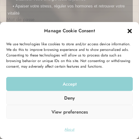
• Apaiser votre stress, réguler vos hormones et r
etrouver votre
vitalité
Manage Cookie Consent
C’est totalement gratuit et transformant.
Me garder connecté
Mot de passe oublié ?
Vous recevrez pendant 5 jours un email avec des conseils, des
We use technologies like cookies to store and/or access device information.
astuces, et une action à réaliser pour retrouver votre équilibre
We do this to improve browsing experience and to show personalized ads.
Se connecter
Consenting to these technologies will allow us to process data such as
hormonal et votre énergie.
browsing behavior or unique IDs on this site. Not consenting or withdrawing
consent, may adversely affect certain features and functions.
Vous n’avez pas de compte ?
S’inscrire maintenant
Entrez votre email ici pour commencer :
Accept
Email
Deny
View preferences
M’INSCRIRE
© 2026
Hello Good Shape
. All Rights Reserved.
About