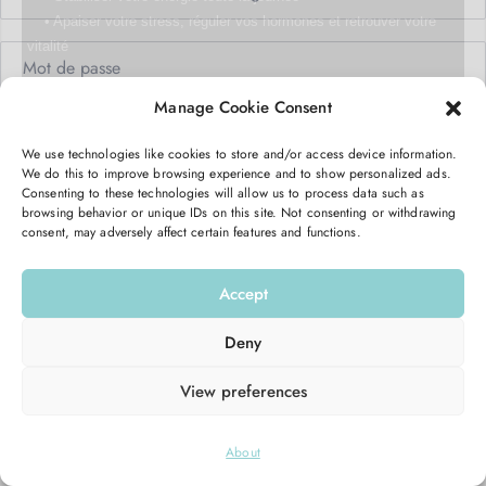
• Apaiser votre stress, réguler vos hormones et r
etrouver votre
vitalité
Manage Cookie Consent
C’est totalement gratuit et transformant.
Me garder connecté
Mot de passe oublié ?
Vous recevrez pendant 5 jours un email avec des conseils, des
We use technologies like cookies to store and/or access device information.
astuces, et une action à réaliser pour retrouver votre équilibre
We do this to improve browsing experience and to show personalized ads.
Se connecter
Consenting to these technologies will allow us to process data such as
hormonal et votre énergie.
browsing behavior or unique IDs on this site. Not consenting or withdrawing
consent, may adversely affect certain features and functions.
Vous n’avez pas de compte ?
S’inscrire maintenant
Entrez votre email ici pour commencer :
Accept
Email
Deny
View preferences
M’INSCRIRE
© 2026
Hello Good Shape
. All Rights Reserved.
About