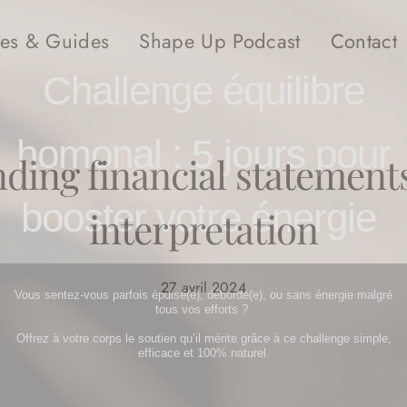
es & Guides
Shape Up Podcast
Contact
Challenge équilibre
homonal : 5
jours pour
ding financial statements
booster votre énergie
interpretation
27 avril 2024
Vous sentez-vous parfois épuisé(e), débordé(e), ou sans énergie malgré
tous vos efforts ?
Offrez à votre corps le soutien qu’il mérite grâce à ce challenge simple,
efficace et 100% naturel.