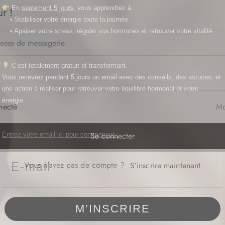
En
seulement 5 jours
, vous apprendrez à :
r !
• Stabiliser votre énergie toute la journée
• Apaiser votre stress, réguler vos hormones et r
etrouver votre vitalité
C’est totalement gratuit et transformant.
Vous recevrez pendant 5 jours un email avec des conseils, des astuces, et
une action à réaliser pour retrouver votre équilibre hormonal et votre
énergie.
necté
Mo
Se connecter
Entrez votre email ici pour commencer :
Email
Vous n’avez pas de compte ?
S’inscrire maintenant
M’INSCRIRE