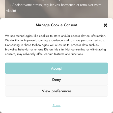
• Apaiser votre stress, réguler vos hormones et r
etrouver votre
vitalité
Manage Cookie Consent
C’est totalement gratuit et transformant.
Me garder connecté
Mot de passe oublié ?
Vous recevrez pendant 5 jours un email avec des conseils, des
We use technologies like cookies to store and/or access device information.
astuces, et une action à réaliser pour retrouver votre équilibre
We do this to improve browsing experience and to show personalized ads.
Se connecter
Consenting to these technologies will allow us to process data such as
hormonal et votre énergie.
browsing behavior or unique IDs on this site. Not consenting or withdrawing
consent, may adversely affect certain features and functions.
Vous n’avez pas de compte ?
S’inscrire maintenant
Entrez votre email ici pour commencer :
Accept
Email
Deny
View preferences
M’INSCRIRE
© 2026
Hello Good Shape
. All Rights Reserved.
About