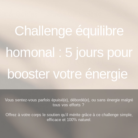
es & Guides
Shape Up Podcast
Contact
Challenge équilibre
homonal : 5
jours pour
Introduction
booster votre énergie
19 mars 2025
Vous sentez-vous parfois épuisé(e), débordé(e), ou sans énergie malgré
tous vos efforts ?
Offrez à votre corps le soutien qu’il mérite grâce à ce challenge simple,
efficace et 100% naturel.
r !