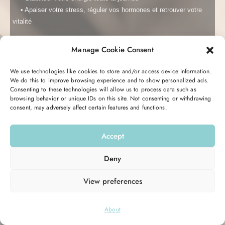
• Apaiser votre stress, réguler vos hormones et r
etrouver votre
vitalité
Manage Cookie Consent
C’est totalement gratuit et transformant.
Me garder connecté
Mot de passe oublié ?
Vous recevrez pendant 5 jours un email avec des conseils, des
We use technologies like cookies to store and/or access device information.
astuces, et une action à réaliser pour retrouver votre équilibre
We do this to improve browsing experience and to show personalized ads.
Se connecter
Consenting to these technologies will allow us to process data such as
hormonal et votre énergie.
browsing behavior or unique IDs on this site. Not consenting or withdrawing
consent, may adversely affect certain features and functions.
Vous n’avez pas de compte ?
S’inscrire maintenant
Entrez votre email ici pour commencer :
Accept
Email
Deny
View preferences
M’INSCRIRE
© 2026
Hello Good Shape
. All Rights Reserved.
About