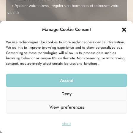
• Apaiser votre stress, réguler vos hormones et r
etrouver votre
vitalité
Me garder connecté
Mot de passe oublié ?
Manage Cookie Consent
C’est totalement gratuit et transformant.
Se connecter
Vous recevrez pendant 5 jours un email avec des conseils, des
We use technologies like cookies to store and/or access device information.
astuces, et une action à réaliser pour retrouver votre équilibre
We do this to improve browsing experience and to show personalized ads.
Consenting to these technologies will allow us to process data such as
hormonal et votre énergie.
Vous n’avez pas de compte ?
S’inscrire maintenant
browsing behavior or unique IDs on this site. Not consenting or withdrawing
consent, may adversely affect certain features and functions.
Entrez votre email ici pour commencer :
Accept
Email
Deny
View preferences
M’INSCRIRE
© 2026
Hello Good Shape
. All Rights Reserved.
About