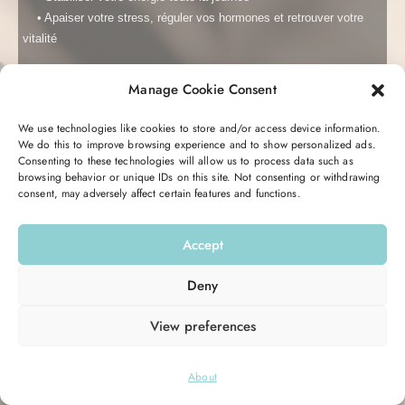
• Apaiser votre stress, réguler vos hormones et r
etrouver votre
vitalité
Me garder connecté
Mot de passe oublié ?
Manage Cookie Consent
C’est totalement gratuit et transformant.
Se connecter
Vous recevrez pendant 5 jours un email avec des conseils, des
We use technologies like cookies to store and/or access device information.
astuces, et une action à réaliser pour retrouver votre équilibre
We do this to improve browsing experience and to show personalized ads.
Consenting to these technologies will allow us to process data such as
hormonal et votre énergie.
Vous n’avez pas de compte ?
S’inscrire maintenant
browsing behavior or unique IDs on this site. Not consenting or withdrawing
consent, may adversely affect certain features and functions.
Entrez votre email ici pour commencer :
Accept
Email
Deny
View preferences
M’INSCRIRE
© 2026
Hello Good Shape
. All Rights Reserved.
About