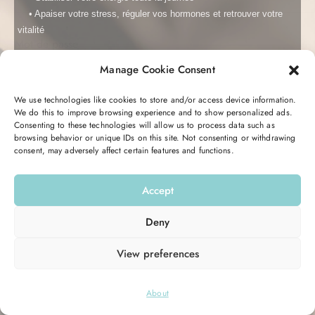
• Apaiser votre stress, réguler vos hormones et r
etrouver votre
vitalité
Manage Cookie Consent
C’est totalement gratuit et transformant.
Me garder connecté
Mot de passe oublié ?
Vous recevrez pendant 5 jours un email avec des conseils, des
We use technologies like cookies to store and/or access device information.
astuces, et une action à réaliser pour retrouver votre équilibre
We do this to improve browsing experience and to show personalized ads.
Se connecter
Consenting to these technologies will allow us to process data such as
hormonal et votre énergie.
browsing behavior or unique IDs on this site. Not consenting or withdrawing
consent, may adversely affect certain features and functions.
Vous n’avez pas de compte ?
S’inscrire maintenant
Entrez votre email ici pour commencer :
Accept
Email
Deny
View preferences
M’INSCRIRE
© 2026
Hello Good Shape
. All Rights Reserved.
About