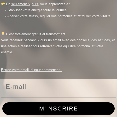
En
seulement 5 jours
, vous apprendrez à :
r !
• Stabiliser votre énergie toute la journée
• Apaiser votre stress, réguler vos hormones et r
etrouver votre vitalité
C’est totalement gratuit et transformant.
Vous recevrez pendant 5 jours un email avec des conseils, des astuces, et
une action à réaliser pour retrouver votre équilibre hormonal et votre
énergie.
necté
Mo
Se connecter
Entrez votre email ici pour commencer :
Email
Vous n’avez pas de compte ?
S’inscrire maintenant
M’INSCRIRE