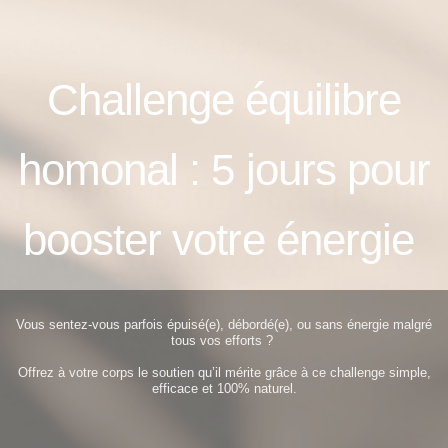
es & Guides
Shape Up Podcast
Contact
Challenge équilibre
homonal : 5
jours pour
strategies for healthy and
booster votre énergie
weight management
27 avril 2024
Vous sentez-vous parfois épuisé(e), débordé(e), ou sans énergie malgré
tous vos efforts ?
Offrez à votre corps le soutien qu’il mérite grâce à ce challenge simple,
efficace et 100% naturel.