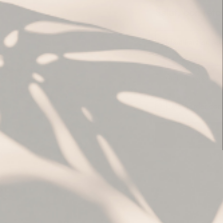
Salut, bon retou
Me garder con