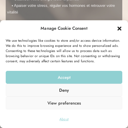
• Apaiser votre stress, réguler vos hormones et r
etrouver votre
vitalité
Manage Cookie Consent
C’est totalement gratuit et transformant.
Me garder connecté
Mot de passe oublié ?
Vous recevrez pendant 5 jours un email avec des conseils, des
We use technologies like cookies to store and/or access device information.
astuces, et une action à réaliser pour retrouver votre équilibre
We do this to improve browsing experience and to show personalized ads.
Se connecter
Consenting to these technologies will allow us to process data such as
hormonal et votre énergie.
browsing behavior or unique IDs on this site. Not consenting or withdrawing
consent, may adversely affect certain features and functions.
Vous n’avez pas de compte ?
S’inscrire maintenant
Entrez votre email ici pour commencer :
Accept
Email
Deny
View preferences
M’INSCRIRE
© 2026
Hello Good Shape
. All Rights Reserved.
About