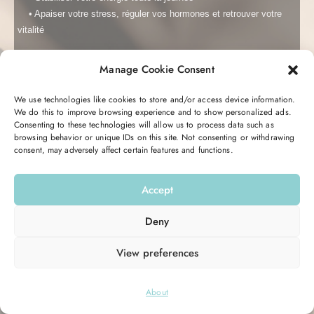
• Apaiser votre stress, réguler vos hormones et r
etrouver votre
vitalité
Manage Cookie Consent
C’est totalement gratuit et transformant.
Me garder connecté
Mot de passe oublié ?
Vous recevrez pendant 5 jours un email avec des conseils, des
We use technologies like cookies to store and/or access device information.
astuces, et une action à réaliser pour retrouver votre équilibre
We do this to improve browsing experience and to show personalized ads.
Se connecter
Consenting to these technologies will allow us to process data such as
hormonal et votre énergie.
browsing behavior or unique IDs on this site. Not consenting or withdrawing
consent, may adversely affect certain features and functions.
Vous n’avez pas de compte ?
S’inscrire maintenant
Entrez votre email ici pour commencer :
Accept
Email
Deny
View preferences
M’INSCRIRE
© 2026
Hello Good Shape
. All Rights Reserved.
About