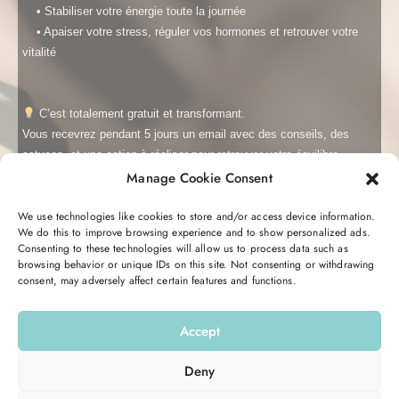
• Stabiliser votre énergie toute la journée
• Apaiser votre stress, réguler vos hormones et r
etrouver votre
vitalité
Mot de passe
C’est totalement gratuit et transformant.
Vous recevrez pendant 5 jours un email avec des conseils, des
astuces, et une action à réaliser pour retrouver votre équilibre
Confirmation du mot de passe
hormonal et votre énergie.
Manage Cookie Consent
We use technologies like cookies to store and/or access device information.
We do this to improve browsing experience and to show personalized ads.
Entrez votre email ici pour commencer :
Consenting to these technologies will allow us to process data such as
browsing behavior or unique IDs on this site. Not consenting or withdrawing
consent, may adversely affect certain features and functions.
Email
S’inscrire
Accept
M’INSCRIRE
Deny